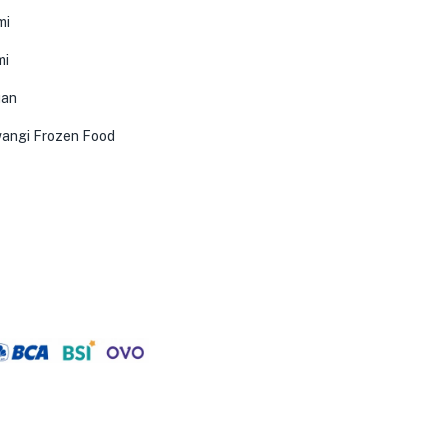
mi
mi
uan
angi Frozen Food
0