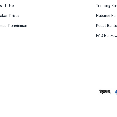
s of Use
Tentang Ka
akan Privasi
Hubungi Ka
rmasi Pengiriman
Pusat Bant
FAQ Banyuw