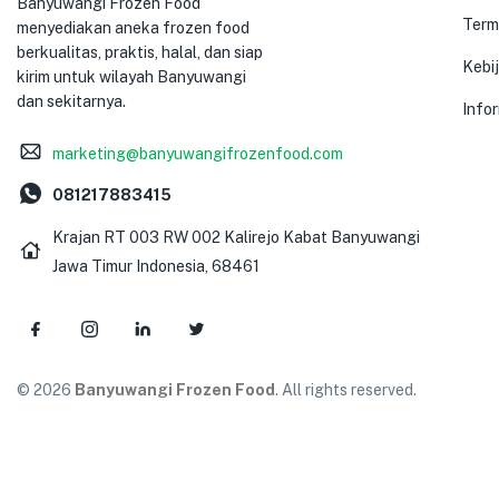
Banyuwangi Frozen Food
Term
menyediakan aneka frozen food
berkualitas, praktis, halal, dan siap
Kebij
kirim untuk wilayah Banyuwangi
dan sekitarnya.
Info
marketing@banyuwangifrozenfood.com
081217883415
Krajan RT 003 RW 002 Kalirejo Kabat Banyuwangi
Jawa Timur Indonesia, 68461
© 2026
Banyuwangi Frozen Food
. All rights reserved.