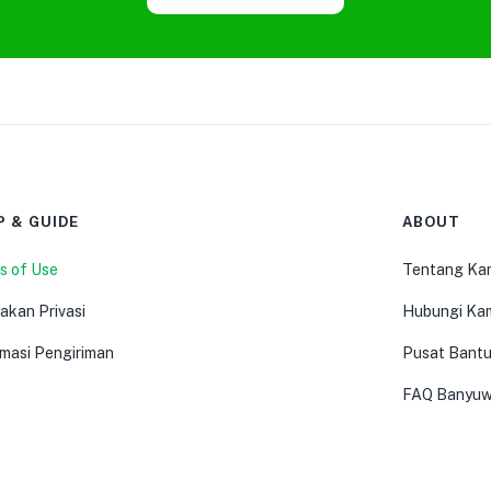
P & GUIDE
ABOUT
s of Use
Tentang Ka
akan Privasi
Hubungi Ka
rmasi Pengiriman
Pusat Bant
FAQ Banyuw