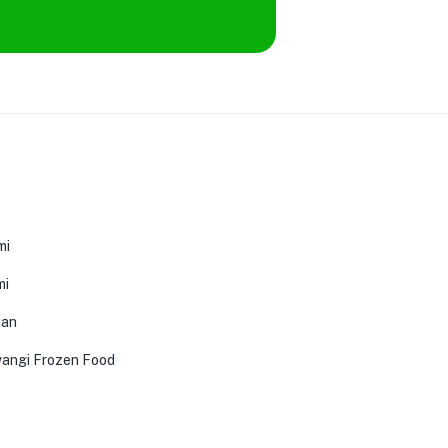
mi
mi
0
uan
angi Frozen Food