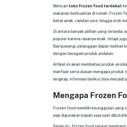
Mencari
toko frozen food terdekat
ki
makanan berkualitas di rumah. Frozen fo
bekal anak, camilan sore, hingga stok m
Di antara banyak pilihan yang tersedia,
populer karena rasanya enak, tetapi jug
Banyuwangi, pelanggan dapat melihat be
dengan beragam produk andalan.
Artikel ini akan membahas produk-produk
manfaat serta alasan mengapa produk te
lengkap, informasi berikut bisa menjadi
Mengapa Frozen Foo
Frozen food memiliki keunggulan yang su
siap digunakan kapan saja saat dibutuh
Selain itu, frozen food sangat membant