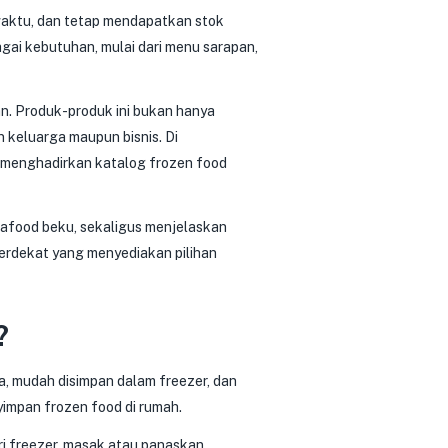
 waktu, dan tetap mendapatkan stok
agai kebutuhan, mulai dari menu sarapan,
an. Produk-produk ini bukan hanya
 keluarga maupun bisnis. Di
g menghadirkan katalog frozen food
seafood beku, sekaligus menjelaskan
terdekat yang menyediakan pilihan
?
a, mudah disimpan dalam freezer, dan
yimpan frozen food di rumah.
ri freezer, masak atau panaskan