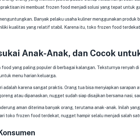
Kepraktisan ini membuat frozen food menjadi solusi yang tepat untuk g
gat menguntungkan. Banyak pelaku usaha kuliner menggunakan produk 
iliki kualitas yang relatif stabil. Karena itu, toko frozen food terd
isukai Anak-Anak, dan Cocok unt
food yang paling populer di berbagai kalangan. Teksturnya renyah di l
 untuk menu harian keluarga.
ri adalah karena sangat praktis. Orang tua bisa menyiapkan sarapan 
reng atau dipanaskan, nugget sudah siap disajikan bersama nasi, sau
derung aman diterima banyak orang, terutama anak-anak. Inilah yang 
ri toko frozen food terdekat, nugget hampir selalu menjadi salah sa
 Konsumen