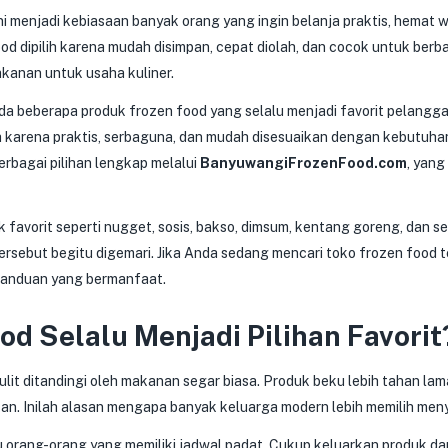
ni menjadi kebiasaan banyak orang yang ingin belanja praktis, hemat
od dipilih karena mudah disimpan, cepat diolah, dan cocok untuk berb
akanan untuk usaha kuliner.
 ada beberapa produk frozen food yang selalu menjadi favorit pelangg
a karena praktis, serbaguna, dan mudah disesuaikan dengan kebutuhan
rbagai pilihan lengkap melalui
BanyuwangiFrozenFood.com
, yan
 favorit seperti nugget, sosis, bakso, dimsum, kentang goreng, dan 
rsebut begitu digemari. Jika Anda sedang mencari toko frozen food 
 panduan yang bermanfaat.
d Selalu Menjadi Pilihan Favorit
lit ditandingi oleh makanan segar biasa. Produk beku lebih tahan lam
kan. Inilah alasan mengapa banyak keluarga modern lebih memilih men
u orang-orang yang memiliki jadwal padat. Cukup keluarkan produk da