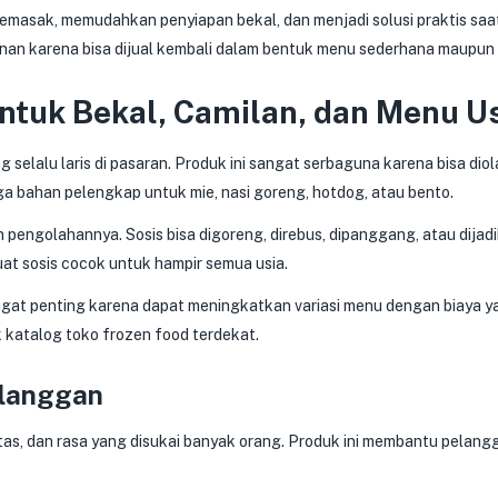
ak, memudahkan penyiapan bekal, dan menjadi solusi praktis saat s
nan karena bisa dijual kembali dalam bentuk menu sederhana maupun o
ntuk Bekal, Camilan, dan Menu U
g selalu laris di pasaran. Produk ini sangat serbaguna karena bisa dio
a bahan pelengkap untuk mie, nasi goreng, hotdog, atau bento.
n pengolahannya. Sosis bisa digoreng, direbus, dipanggang, atau dij
at sosis cocok untuk hampir semua usia.
sangat penting karena dapat meningkatkan variasi menu dengan biaya y
 katalog toko frozen food terdekat.
elanggan
tas, dan rasa yang disukai banyak orang. Produk ini membantu pelan