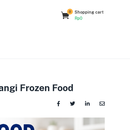
0
Shopping cart
Rp
0
angi Frozen Food