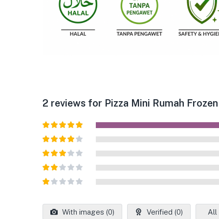
2 reviews for
Pizza Mini Rumah Frozen
Dinilai
5
dari
5
Dinilai
4
dari 5
Dinilai
3
dari 5
Dinilai
2
Dinilai
dari
1
5
dari
With images (
0
)
Verified (
0
)
All
5