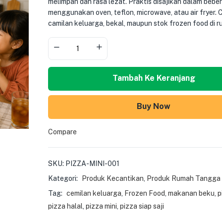
melimpah dan rasa lezat. Praktis disajikan dalam bebe
menggunakan oven, teflon, microwave, atau air fryer.
camilan keluarga, bekal, maupun stok frozen food di r
Tambah Ke Keranjang
Buy Now
Compare
SKU:
PIZZA-MINI-001
Kategori:
Produk Kecantikan
,
Produk Rumah Tangga
Tag:
cemilan keluarga
,
Frozen Food
,
makanan beku
,
p
pizza halal
,
pizza mini
,
pizza siap saji