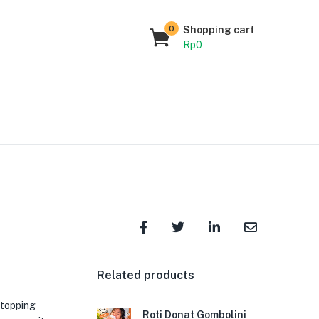
0
Shopping cart
Rp
0
Related products
 topping
Roti Donat Gombolini