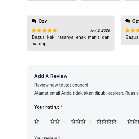
Ozy
Oz
Juni 3, 2026
Bagus kak, rasanya enak manis dan
Bagus
Dinilai
5
Dinil
dari 5
dari 5
mantap
Add A Review
Review now to get coupon!
Alamat email Anda tidak akan dipublikasikan.
Ruas y
Your rating
*
Your review
*