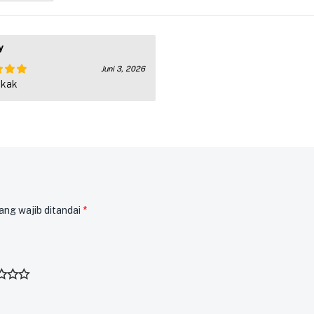
y
Juni 3, 2026
 kak
ai
5
ang wajib ditandai
*