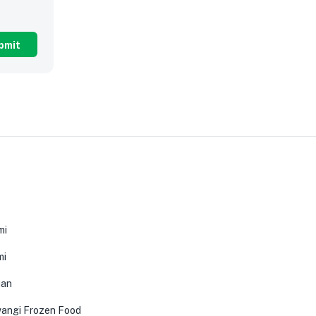
0
mi
mi
uan
angi Frozen Food