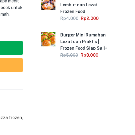
rapa menit
Lembut dan Lezat
 Cocok untuk
Frozen Food
umah.
Rp
4.000
Rp
2.000
Burger Mini Rumahan
Lezat dan Praktis |
Frozen Food Siap Saji+
Rp
5.000
Rp
3.000
izza frozen
,