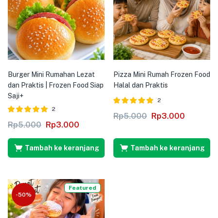
Burger Mini Rumahan Lezat
Pizza Mini Rumah Frozen Food
dan Praktis | Frozen Food Siap
Halal dan Praktis
Saji+
2
2
Dinilai
dari 5
Rp
5.000
Rp
3.000
5.00
Dinilai
dari 5
Rp
5.000
Rp
3.000
5.00
Tambah ke keranjang
Tambah ke keranjang
Featured
-50%