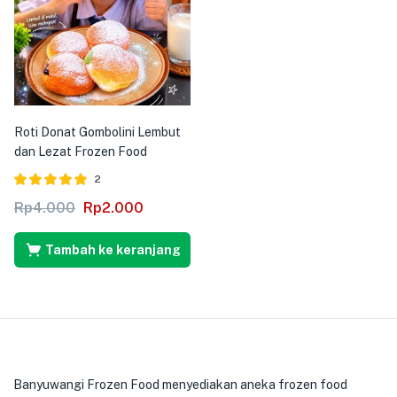
Roti Donat Gombolini Lembut
dan Lezat Frozen Food
2
Dinilai
dari 5
Rp
4.000
Rp
2.000
5.00
Tambah ke keranjang
Banyuwangi Frozen Food menyediakan aneka frozen food