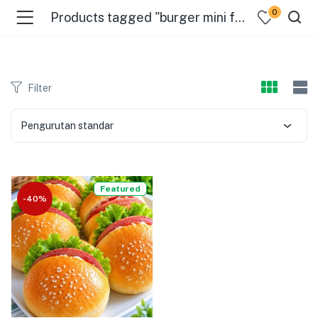
0
Products tagged "burger mini frozen"
Filter
Pengurutan standar
menu (Pages )
Featured
-40%