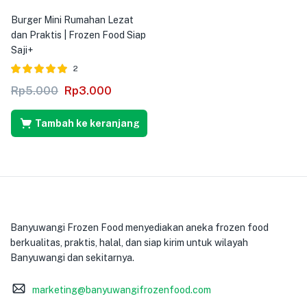
Burger Mini Rumahan Lezat
dan Praktis | Frozen Food Siap
Saji+
2
Dinilai
dari 5
Rp
5.000
Rp
3.000
5.00
Tambah ke keranjang
Banyuwangi Frozen Food menyediakan aneka frozen food
berkualitas, praktis, halal, dan siap kirim untuk wilayah
Banyuwangi dan sekitarnya.
marketing@banyuwangifrozenfood.com