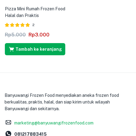
Pizza Mini Rumah Frozen Food
Halal dan Praktis
2
Dinilai
dari 5
Rp
5.000
Rp
3.000
5.00
Tambah ke keranjang
Banyuwangi Frozen Food menyediakan aneka frozen food
berkualitas, praktis, halal, dan siap kirim untuk wilayah
Banyuwangi dan sekitarnya.
marketing@banyuwangifrozenfood.com
081217883415