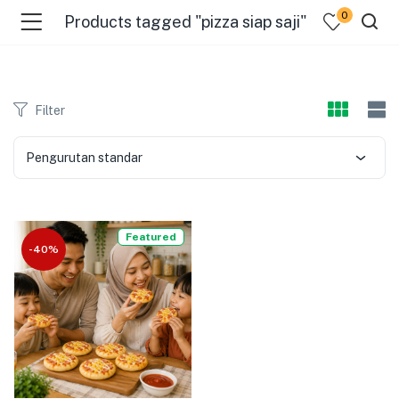
0
Products tagged "pizza siap saji"
Filter
Pengurutan standar
menu (Pages )
Featured
-40%