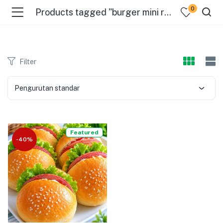
0
Products tagged "burger mini rumahan"
Filter
Pengurutan standar
menu (Pages )
Featured
-40%