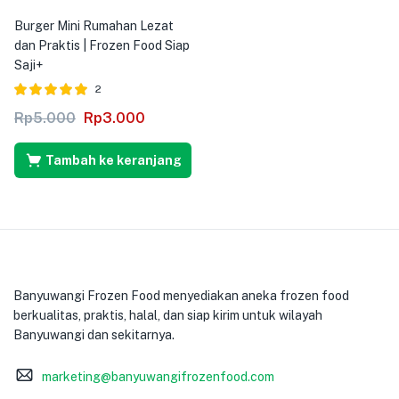
Burger Mini Rumahan Lezat
dan Praktis | Frozen Food Siap
Saji+
2
Dinilai
dari 5
Rp
5.000
Rp
3.000
5.00
Tambah ke keranjang
Banyuwangi Frozen Food menyediakan aneka frozen food
berkualitas, praktis, halal, dan siap kirim untuk wilayah
Banyuwangi dan sekitarnya.
marketing@banyuwangifrozenfood.com