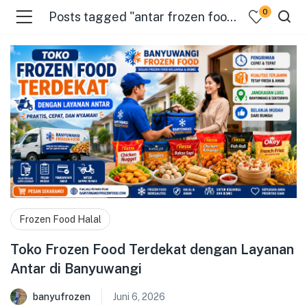
0
Posts tagged "antar frozen food"
menu (Pages )
Frozen Food Halal
Toko Frozen Food Terdekat dengan Layanan
Antar di Banyuwangi
banyufrozen
Juni 6, 2026