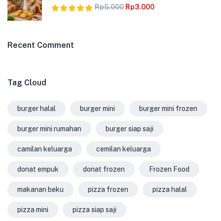
Rp
5.000
Rp
3.000
Dinilai
5.00
dari 5
Recent Comment
Tag Cloud
burger halal
burger mini
burger mini frozen
burger mini rumahan
burger siap saji
camilan keluarga
cemilan keluarga
donat empuk
donat frozen
Frozen Food
makanan beku
pizza frozen
pizza halal
pizza mini
pizza siap saji