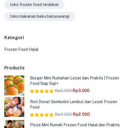
toko frozen food terdekat
toko makanan beku banyuwangi
Kategori
Frozen Food Halal
Products
Burger Mini Rumahan Lezat dan Praktis | Frozen
Food Siap Saji+
Rp
5.000
Rp
3.000
Dinilai
5.00
Roti Donat Gombolini Lembut dan Lezat Frozen
dari 5
Food
Rp
4.000
Rp
2.000
Dinilai
5.00
Pizza Mini Rumah Frozen Food Halal dan Praktis
dari 5