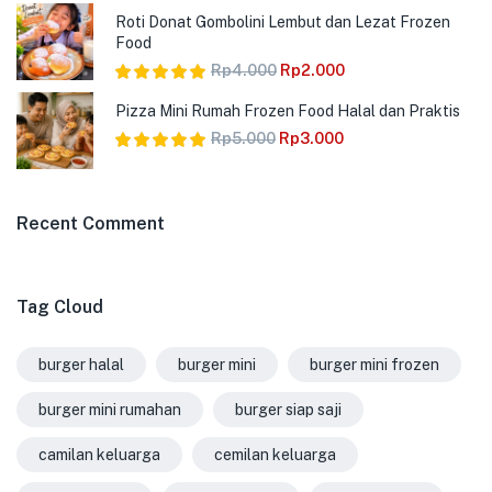
Dinilai
5.00
Roti Donat Gombolini Lembut dan Lezat Frozen
dari 5
Food
Rp
4.000
Rp
2.000
Dinilai
5.00
Pizza Mini Rumah Frozen Food Halal dan Praktis
dari 5
Rp
5.000
Rp
3.000
Dinilai
5.00
dari 5
Recent Comment
Tag Cloud
burger halal
burger mini
burger mini frozen
burger mini rumahan
burger siap saji
camilan keluarga
cemilan keluarga