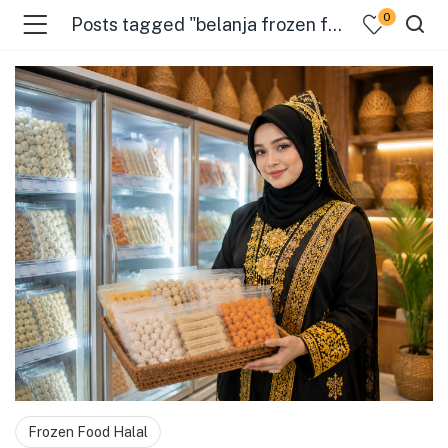
0
Posts tagged "belanja frozen food hemat"
menu (Pages )
Frozen Food Halal