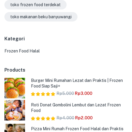
toko frozen food terdekat
toko makanan beku banyuwangi
Kategori
Frozen Food Halal
Products
Burger Mini Rumahan Lezat dan Praktis | Frozen
Food Siap Saji+
Rp
5.000
Rp
3.000
Dinilai
5.00
Roti Donat Gombolini Lembut dan Lezat Frozen
dari 5
Food
Rp
4.000
Rp
2.000
Dinilai
5.00
Pizza Mini Rumah Frozen Food Halal dan Praktis
dari 5