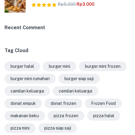
Rp
5.000
Rp
3.000
Dinilai
5.00
dari 5
Recent Comment
Tag Cloud
burger halal
burger mini
burger mini frozen
burger mini rumahan
burger siap saji
camilan keluarga
cemilan keluarga
donat empuk
donat frozen
Frozen Food
makanan beku
pizza frozen
pizza halal
pizza mini
pizza siap saji