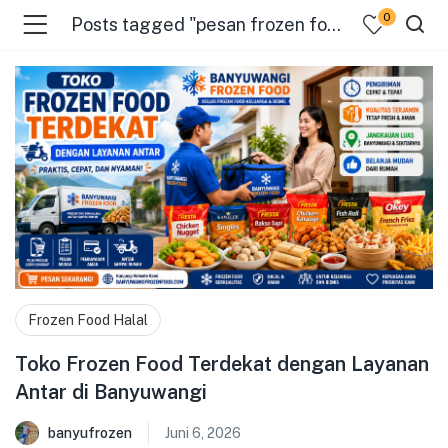
0
Posts tagged "pesan frozen food online"
menu (Pages )
Frozen Food Halal
Toko Frozen Food Terdekat dengan Layanan
Antar di Banyuwangi
banyufrozen
Juni 6, 2026