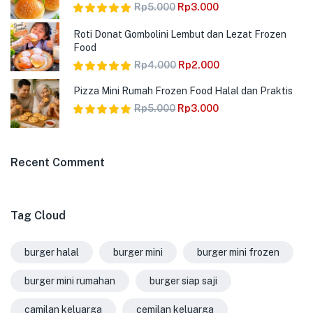
Rp
5.000
Rp
3.000
Dinilai
5.00
Roti Donat Gombolini Lembut dan Lezat Frozen
dari 5
Food
Rp
4.000
Rp
2.000
Dinilai
5.00
Pizza Mini Rumah Frozen Food Halal dan Praktis
dari 5
Rp
5.000
Rp
3.000
Dinilai
5.00
dari 5
Recent Comment
Tag Cloud
burger halal
burger mini
burger mini frozen
burger mini rumahan
burger siap saji
camilan keluarga
cemilan keluarga