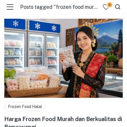
0
Posts tagged "frozen food murah"
menu (Pages )
Frozen Food Halal
Harga Frozen Food Murah dan Berkualitas di
Banyuwangi