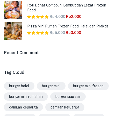
Dinilai
5.00
Roti Donat Gombolini Lembut dan Lezat Frozen
dari 5
Food
Rp
4.000
Rp
2.000
Dinilai
5.00
Pizza Mini Rumah Frozen Food Halal dan Praktis
dari 5
Rp
5.000
Rp
3.000
Dinilai
5.00
dari 5
Recent Comment
Tag Cloud
burger halal
burger mini
burger mini frozen
burger mini rumahan
burger siap saji
camilan keluarga
cemilan keluarga