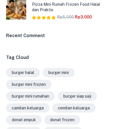
dari 5
Pizza Mini Rumah Frozen Food Halal
dan Praktis
Rp
5.000
Rp
3.000
Dinilai
5.00
dari 5
Recent Comment
Tag Cloud
burger halal
burger mini
burger mini frozen
burger mini rumahan
burger siap saji
camilan keluarga
cemilan keluarga
donat empuk
donat frozen