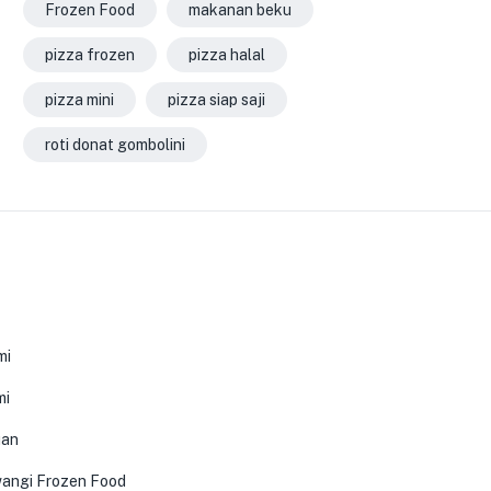
Frozen Food
makanan beku
pizza frozen
pizza halal
pizza mini
pizza siap saji
roti donat gombolini
0
mi
mi
uan
angi Frozen Food