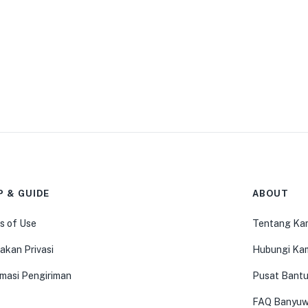
P & GUIDE
ABOUT
s of Use
Tentang Ka
akan Privasi
Hubungi Ka
rmasi Pengiriman
Pusat Bant
FAQ Banyuw