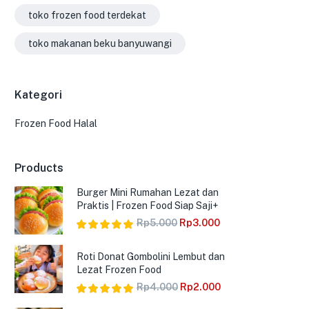
toko frozen food terdekat
toko makanan beku banyuwangi
Kategori
Frozen Food Halal
Products
Burger Mini Rumahan Lezat dan
Praktis | Frozen Food Siap Saji+
Rp
5.000
Rp
3.000
Dinilai
5.00
dari 5
Roti Donat Gombolini Lembut dan
Lezat Frozen Food
Rp
4.000
Rp
2.000
Dinilai
5.00