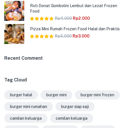
Dinilai
5.00
Roti Donat Gombolini Lembut dan Lezat Frozen
dari 5
Food
Rp
4.000
Rp
2.000
Dinilai
5.00
Pizza Mini Rumah Frozen Food Halal dan Praktis
dari 5
Rp
5.000
Rp
3.000
Dinilai
5.00
dari 5
Recent Comment
Tag Cloud
burger halal
burger mini
burger mini frozen
burger mini rumahan
burger siap saji
camilan keluarga
cemilan keluarga