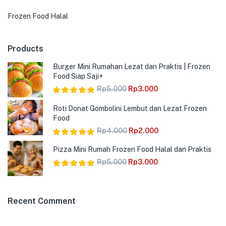
Frozen Food Halal
Products
Burger Mini Rumahan Lezat dan Praktis | Frozen
Food Siap Saji+
Rp
5.000
Rp
3.000
Dinilai
5.00
Roti Donat Gombolini Lembut dan Lezat Frozen
dari 5
Food
Rp
4.000
Rp
2.000
Dinilai
5.00
Pizza Mini Rumah Frozen Food Halal dan Praktis
dari 5
Rp
5.000
Rp
3.000
Dinilai
5.00
dari 5
Recent Comment