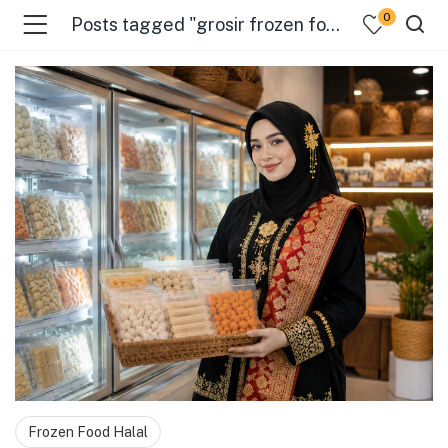
0
Posts tagged "grosir frozen food banyuwangi"
menu (Pages )
Frozen Food Halal