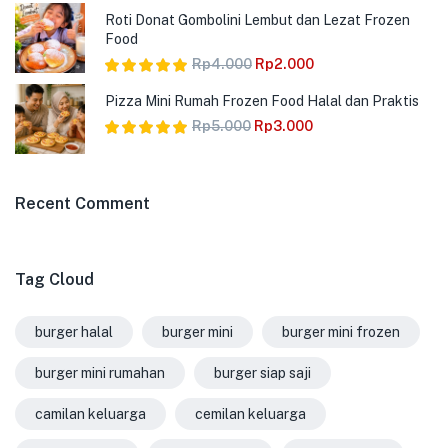
Dinilai
5.00
Roti Donat Gombolini Lembut dan Lezat Frozen
dari 5
Food
Rp
4.000
Rp
2.000
Dinilai
5.00
Pizza Mini Rumah Frozen Food Halal dan Praktis
dari 5
Rp
5.000
Rp
3.000
Dinilai
5.00
dari 5
Recent Comment
Tag Cloud
burger halal
burger mini
burger mini frozen
burger mini rumahan
burger siap saji
camilan keluarga
cemilan keluarga