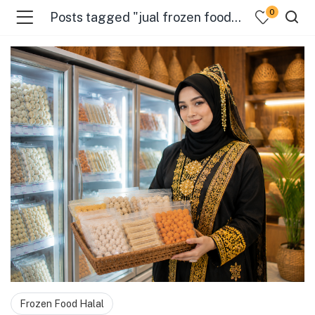
0
Posts tagged "jual frozen food banyuwangi"
menu (Pages )
Frozen Food Halal