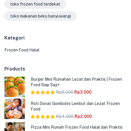
toko frozen food terdekat
toko makanan beku banyuwangi
Kategori
Frozen Food Halal
Products
Burger Mini Rumahan Lezat dan Praktis | Frozen
Food Siap Saji+
Rp
5.000
Rp
3.000
Dinilai
5.00
Roti Donat Gombolini Lembut dan Lezat Frozen
dari 5
Food
Rp
4.000
Rp
2.000
Dinilai
5.00
Pizza Mini Rumah Frozen Food Halal dan Praktis
dari 5