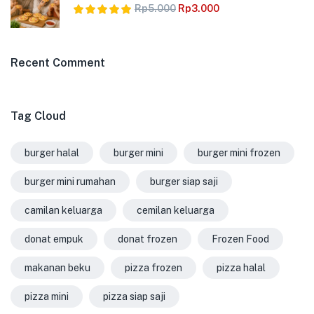
Rp
5.000
Rp
3.000
Dinilai
5.00
dari 5
Recent Comment
Tag Cloud
burger halal
burger mini
burger mini frozen
burger mini rumahan
burger siap saji
camilan keluarga
cemilan keluarga
donat empuk
donat frozen
Frozen Food
makanan beku
pizza frozen
pizza halal
pizza mini
pizza siap saji