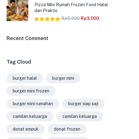
dari 5
Pizza Mini Rumah Frozen Food Halal
dan Praktis
Rp
5.000
Rp
3.000
Dinilai
5.00
dari 5
Recent Comment
Tag Cloud
burger halal
burger mini
burger mini frozen
burger mini rumahan
burger siap saji
camilan keluarga
cemilan keluarga
donat empuk
donat frozen