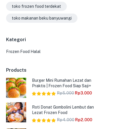
toko frozen food terdekat
toko makanan beku banyuwangi
Kategori
Frozen Food Halal
Products
Burger Mini Rumahan Lezat dan
Praktis | Frozen Food Siap Saji+
Rp
5.000
Rp
3.000
Dinilai
5.00
dari 5
Roti Donat Gombolini Lembut dan
Lezat Frozen Food
Rp
4.000
Rp
2.000
Dinilai
5.00