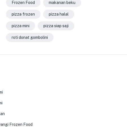
Frozen Food
makanan beku
pizza frozen
pizza halal
pizza mini
pizza siap saji
roti donat gombolini
0
mi
mi
uan
angi Frozen Food