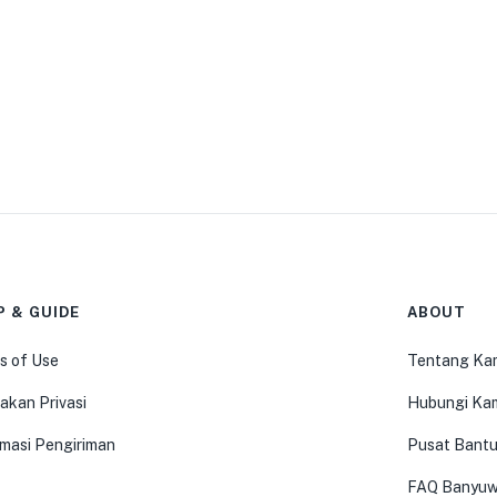
P & GUIDE
ABOUT
s of Use
Tentang Ka
akan Privasi
Hubungi Ka
rmasi Pengiriman
Pusat Bant
FAQ Banyuw