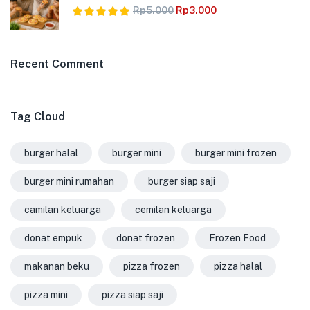
Rp
5.000
Rp
3.000
Dinilai
5.00
dari 5
Recent Comment
Tag Cloud
burger halal
burger mini
burger mini frozen
burger mini rumahan
burger siap saji
camilan keluarga
cemilan keluarga
donat empuk
donat frozen
Frozen Food
makanan beku
pizza frozen
pizza halal
pizza mini
pizza siap saji