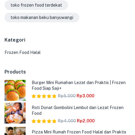
toko frozen food terdekat
toko makanan beku banyuwangi
Kategori
Frozen Food Halal
Products
Burger Mini Rumahan Lezat dan Praktis | Frozen
Food Siap Saji+
Rp
5.000
Rp
3.000
Dinilai
5.00
Roti Donat Gombolini Lembut dan Lezat Frozen
dari 5
Food
Rp
4.000
Rp
2.000
Dinilai
5.00
Pizza Mini Rumah Frozen Food Halal dan Praktis
dari 5