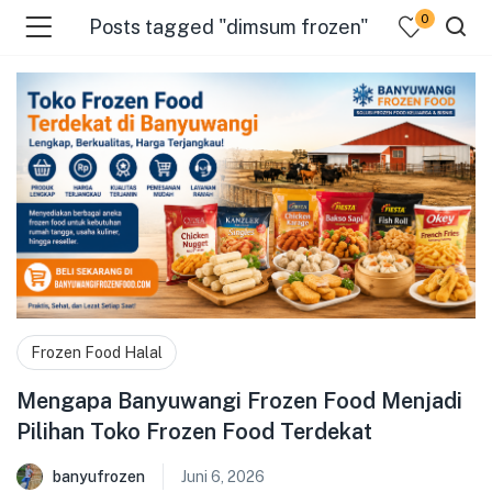
0
Posts tagged "dimsum frozen"
menu (Pages )
Frozen Food Halal
Mengapa Banyuwangi Frozen Food Menjadi
Pilihan Toko Frozen Food Terdekat
banyufrozen
Juni 6, 2026